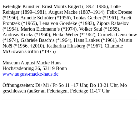
Beteiligte Künstler: Ernst Moritz Engert (1892–1986), Lotte
Reiniger (1899–1981), August Macke (1887–1914), Felix Droese
(*1950), Annette Schröter (*1956), Tobias Gerber (*1961), Anett
Frontzek (*1965), Lena von Goedeke (*1983), Zipora Rafaelov
(*1954), Marion Eichmann‘s (*1974), Volker Saul (*1955),
Andreas Kocks (*1960), Heike Weber (*1962), Cornelia Genschow
(*1974), Gabriele Basch‘s (*1964), Hans Lankes (*1961), Martin
Noël (*1956, †2010), Katharina Hinsberg (*1967), Charlotte
McGowan-Griffin (*1975)
Museum August Macke Haus
Hochstadenring 36, 53119 Bonn
www.august-macke-haus.de
Öffnungszeiten: Di+Mi / Fr-So 11 –17 Uhr, Do 13-21 Uhr, Mo
geschlossen (außer an Feiertagen, Feiertage 11-17 Uhr